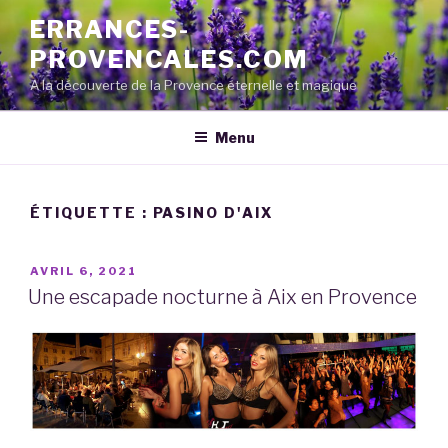
Aller
ERRANCES-
au
PROVENCALES.COM
contenu
principal
A la découverte de la Provence éternelle et magique
Menu
ÉTIQUETTE :
PASINO D'AIX
PUBLIÉ
AVRIL 6, 2021
LE
Une escapade nocturne à Aix en Provence