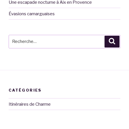
Une escapade nocturne à Aix en Provence
Évasions camarguaises
Recherche
Reche
pour
:
CATÉGORIES
Itinéraires de Charme